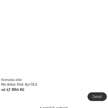
V
d
ý
u
p
k
i
t
s
ů
p
r
o
d
u
k
t
ů
Komoda olše
Na dotaz
Kód:
83/OLS
17 860 Kč
od
Detail