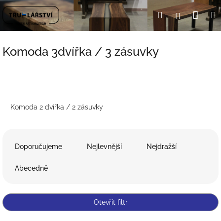
Přejít
Nák
Hledat
Přihlášení
na
obsah
koší
Komoda 3dvířka / 3 zásuvky
Komoda 2 dvířka / 2 zásuvky
Ř
a
Doporučujeme
Nejlevnější
Nejdražší
z
e
Abecedně
n
í
p
Otevřít filtr
r
o