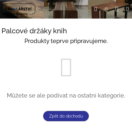
Přejít
Nák
Hledat
Přihlášení
na
obsah
koší
Palcové držáky knih
Produkty teprve připravujeme.
Můžete se ale podívat na ostatní kategorie.
Zpět do obchodu