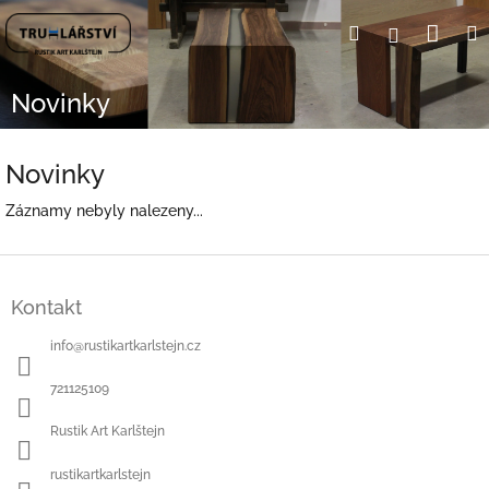
Přejít
Nák
Hledat
Přihlášení
na
obsah
koší
Novinky
Novinky
Záznamy nebyly nalezeny...
Z
á
Kontakt
p
a
info
@
rustikartkarlstejn.cz
t
í
721125109
Rustik Art Karlštejn
rustikartkarlstejn